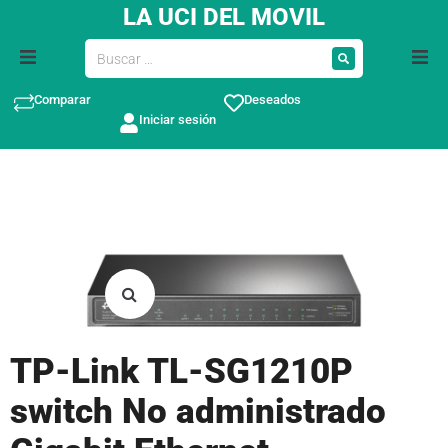
LA UCI DEL MOVIL
Comparar
Deseados
Ordenadores y periféricos
Iniciar sesión
TEL
Telefonía y Tablets
REA
MOV
Componentes
SAV
Almacenamiento
TP-Link TL-SG1210P
REP
Imagen y sonido
switch No administrado
Impresoras y consumibles