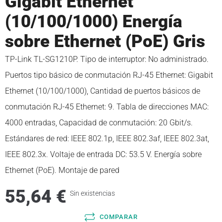
Gigabit Ethernet
Gaming
(10/100/1000) Energía
sobre Ethernet (PoE) Gris
Videojuegos, Consolas y Accesorios
TP-Link TL-SG1210P. Tipo de interruptor: No administrado.
Software
Puertos tipo básico de conmutación RJ-45 Ethernet: Gigabit
Conectividad y herramientas
Ethernet (10/100/1000), Cantidad de puertos básicos de
conmutación RJ-45 Ethernet: 9. Tabla de direcciones MAC:
Deporte y tiempo libre
4000 entradas, Capacidad de conmutación: 20 Gbit/s.
Estándares de red: IEEE 802.1p, IEEE 802.3af, IEEE 802.3at,
TPVs
IEEE 802.3x. Voltaje de entrada DC: 53.5 V. Energía sobre
Oficina y electricidad
Ethernet (PoE). Montaje de pared
55,64
€
Energía y electricidad
Sin existencias
Hogar, cuidado de personal y cocina
COMPARAR