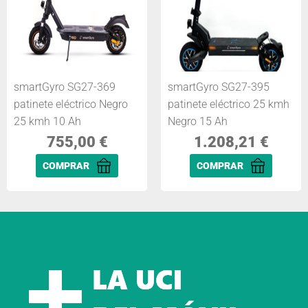
smartGyro SG27-369
smartGyro SG27-395
patinete eléctrico Negro
patinete eléctrico 25 kmh
25 kmh 10 Ah
Negro 15 Ah
755,00
€
1.208,21
€
COMPRAR
COMPRAR