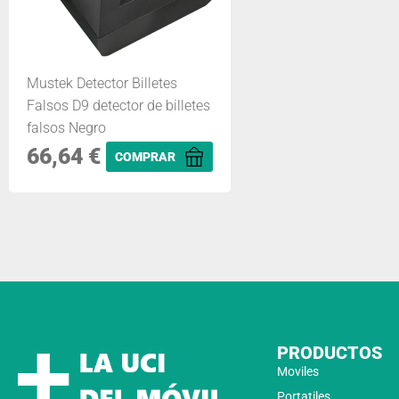
Mustek Detector Billetes
Falsos D9 detector de billetes
falsos Negro
66,64
€
COMPRAR
PRODUCTOS
Moviles
Portatiles