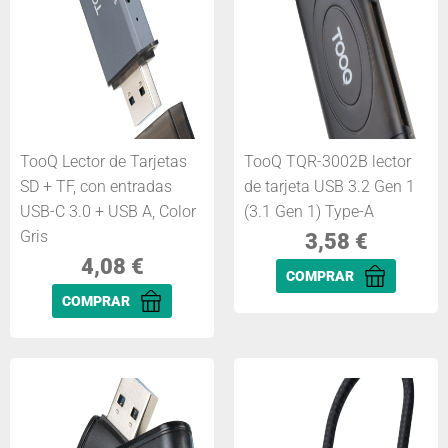
TooQ Lector de Tarjetas
TooQ TQR-3002B lector
SD + TF, con entradas
de tarjeta USB 3.2 Gen 1
USB-C 3.0 + USB A, Color
(3.1 Gen 1) Type-A
Gris
3,58
€
4,08
€
COMPRAR
COMPRAR