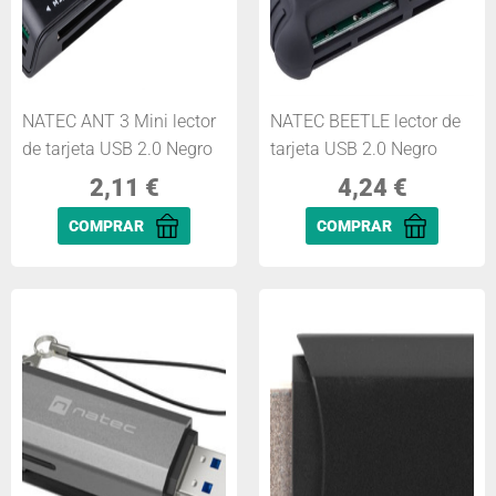
NATEC ANT 3 Mini lector
NATEC BEETLE lector de
de tarjeta USB 2.0 Negro
tarjeta USB 2.0 Negro
2,11
€
4,24
€
COMPRAR
COMPRAR