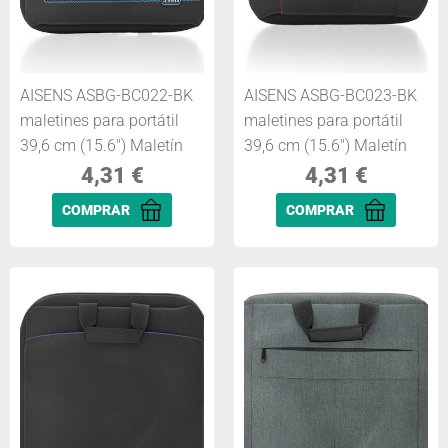
AISENS ASBG-BC022-BK
AISENS ASBG-BC023-BK
maletines para portátil
maletines para portátil
39,6 cm (15.6") Maletín
39,6 cm (15.6") Maletín
4,31
€
4,31
€
COMPRAR
COMPRAR