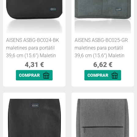
AISENS ASBG-BC024-BK
AISENS ASBG-BC025-GR
maletines para portátil
maletines para portátil
39,6 cm (15.6") Maletín
39,6 cm (15.6") Maletín
4,31
€
6,62
€
COMPRAR
COMPRAR