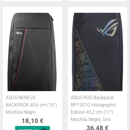
ASUS NEREUS
ASUS ROG Backpack
BACKPACK 40,6 cm (16")
BP1501G Holographic
Mochila Negro
Edition 43,2 cm (17")
Mochila Negro, Gris
18,10
€
36,48
€