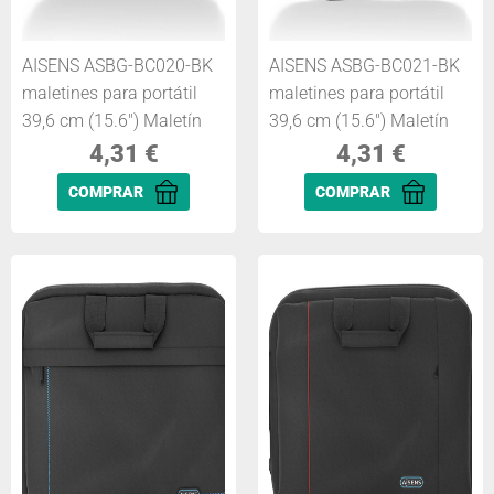
AISENS ASBG-BC020-BK
AISENS ASBG-BC021-BK
maletines para portátil
maletines para portátil
39,6 cm (15.6") Maletín
39,6 cm (15.6") Maletín
4,31
€
4,31
€
COMPRAR
COMPRAR