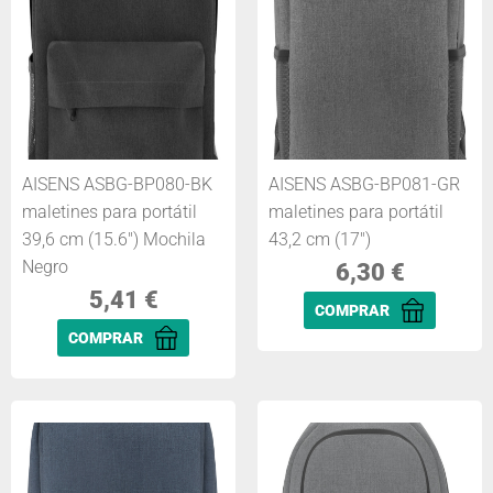
AISENS ASBG-BP080-BK
AISENS ASBG-BP081-GR
maletines para portátil
maletines para portátil
39,6 cm (15.6") Mochila
43,2 cm (17")
Negro
6,30
€
5,41
€
COMPRAR
COMPRAR