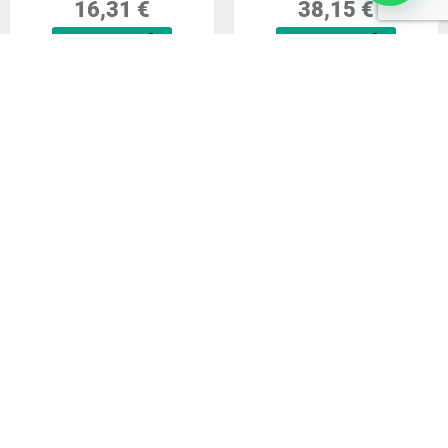
16,31
€
38,15
€
COMPRAR
COMPRAR
DELL Mochila Pro 14-16
EKOMODO HR-003
Plus EcoLoop Slim -
maletines para portátil 33