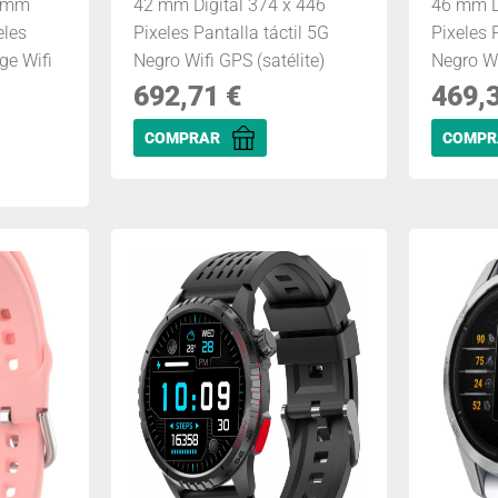
0 mm
42 mm Digital 374 x 446
46 mm D
eles
Pixeles Pantalla táctil 5G
Pixeles 
ge Wifi
Negro Wifi GPS (satélite)
Negro Wi
692,71
€
469,
COMPRAR
COMPR