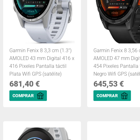
Garmin Fenix 8 3,3 cm (1.3")
Garmin Fenix 8 3,56 
AMOLED 43 mm Digital 416 x
AMOLED 47 mm Digit
416 Pixeles Pantalla táctil
454 Pixeles Pantalla t
Plata Wifi GPS (satélite)
Negro Wifi GPS (satél
681,40
€
645,53
€
COMPRAR
COMPRAR