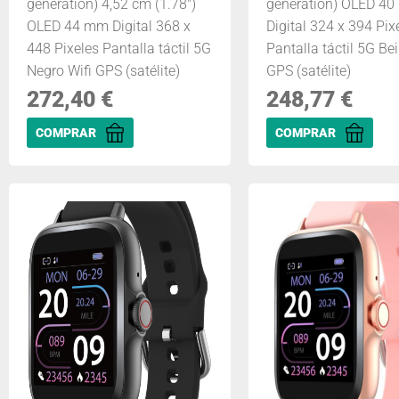
generation) 4,52 cm (1.78")
generation) OLED 4
OLED 44 mm Digital 368 x
Digital 324 x 394 Pix
448 Pixeles Pantalla táctil 5G
Pantalla táctil 5G Bei
Negro Wifi GPS (satélite)
GPS (satélite)
272,40
€
248,77
€
COMPRAR
COMPRAR