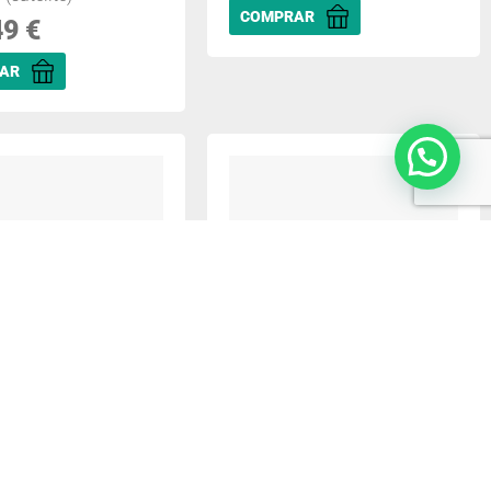
COMPRAR
49
€
AR
Forerunner 70 3,05
Garmin Forerunner 70 3,05