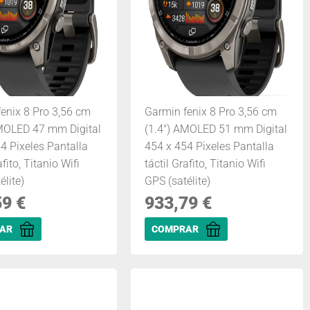
enix 8 Pro 3,56 cm
Garmin fenix 8 Pro 3,56 cm
AMOLED 47 mm Digital
(1.4") AMOLED 51 mm Digital
4 Pixeles Pantalla
454 x 454 Pixeles Pantalla
afito, Titanio Wifi
táctil Grafito, Titanio Wifi
élite)
GPS (satélite)
59
€
933,79
€
AR
COMPRAR