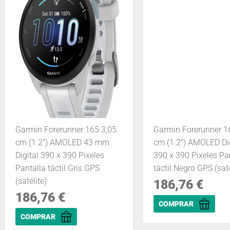
Garmin Forerunner 165 3,05
Garmin Forerunner 1
cm (1.2") AMOLED 43 mm
cm (1.2") AMOLED Dig
Digital 390 x 390 Pixeles
390 x 390 Pixeles Pa
Pantalla táctil Gris GPS
táctil Negro GPS (saté
(satélite)
186,76
€
186,76
€
COMPRAR
COMPRAR