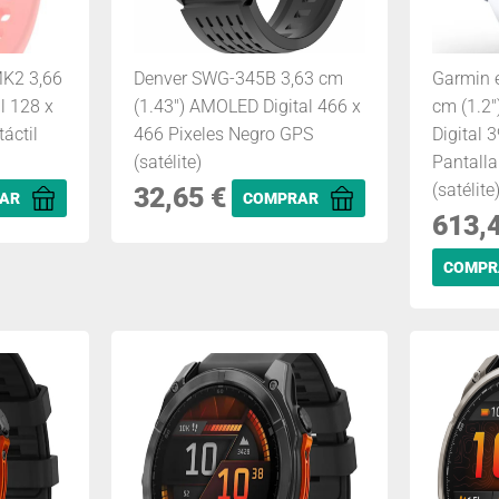
K2 3,66
Denver SWG-345B 3,63 cm
Garmin e
l 128 x
(1.43") AMOLED Digital 466 x
cm (1.2
áctil
466 Pixeles Negro GPS
Digital 
(satélite)
Pantalla
(satélite
32,65
€
AR
COMPRAR
613,
COMPR