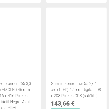
Forerunner 265 3,3
Garmin Forerunner 55 2,64
") AMOLED 46 mm
cm (1.04") 42 mm Digital 208
416 x 416 Pixeles
x 208 Pixeles GPS (satélite)
 táctil Negro, Azul
143,66
€
 (satélite)