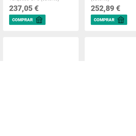
237,05
€
252,89
€
COMPRAR
COMPRAR
Garmin Forerunner 55 2,64
Garmin Forerunner 5