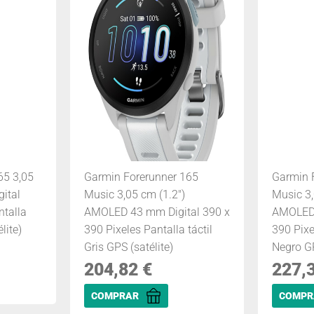
65 3,05
Garmin Forerunner 165
Garmin 
ital
Music 3,05 cm (1.2")
Music 3,
ntalla
AMOLED 43 mm Digital 390 x
AMOLED 
lite)
390 Pixeles Pantalla táctil
390 Pixe
Gris GPS (satélite)
Negro GP
204,82
€
227,
COMPRAR
COMPR