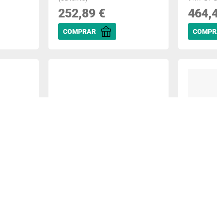
252,89
€
464,
COMPRAR
COMPR
5 2,64
Garmin Forerunner 55 MIP 42
Garmin 