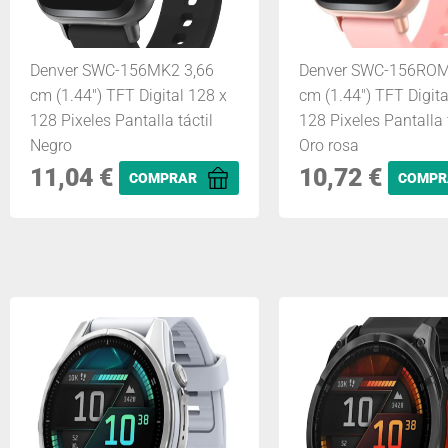
Denver SWC-156MK2 3,66
Denver SWC-156ROM
cm (1.44") TFT Digital 128 x
cm (1.44") TFT Digita
128 Pixeles Pantalla táctil
128 Pixeles Pantalla t
Negro
Oro rosa
11,04
€
10,72
€
COMPRAR
COMPR