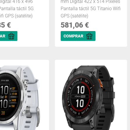
igital 416 x 496
mm Digital 422 x 514 Pixeles
Pantalla táctil 5G
Pantalla táctil 5G Titanio Wifi
fi GPS (satélite)
GPS (satélite)
35
€
581,06
€
AR
COMPRAR