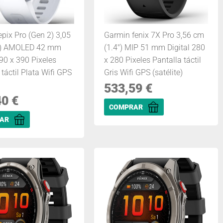
pix Pro (Gen 2) 3,05
Garmin fenix 7X Pro 3,56 cm
") AMOLED 42 mm
(1.4") MIP 51 mm Digital 280
390 x 390 Pixeles
x 280 Pixeles Pantalla táctil
 táctil Plata Wifi GPS
Gris Wifi GPS (satélite)
)
533,59
€
40
€
COMPRAR
AR