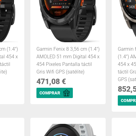
cm (1.4")
Garmin Fenix 8 3,56 cm (1.4")
Garmin f
al 454 x
AMOLED 51 mm Digital 454 x
(1.4") 
áctil
454 Pixeles Pantalla táctil
454 x 45
ite)
Gris Wifi GPS (satélite)
táctil Gr
GPS (sat
471,08
€
852,
COMPRAR
COMPR