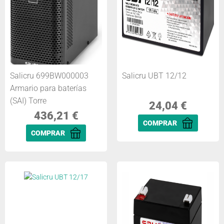
Salicru 699BW000003
Salicru UBT 12/12
Armario para baterías
(SAI) Torre
24,04
€
436,21
€
COMPRAR
COMPRAR