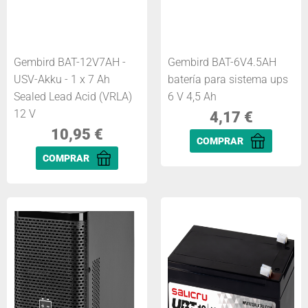
Gembird BAT-12V7AH -
Gembird BAT-6V4.5AH
USV-Akku - 1 x 7 Ah
batería para sistema ups
Sealed Lead Acid (VRLA)
6 V 4,5 Ah
12 V
4,17
€
10,95
€
COMPRAR
COMPRAR