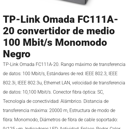
Gaming
TP-Link Omada FC111A-
Videojuegos, Consolas y Accesorios
20 convertidor de medio
Software
100 Mbit/s Monomodo
Negro
Conectividad y herramientas
TP-Link Omada FC111A-20. Rango máximo de transferencia
Deporte y tiempo libre
de datos: 100 Mbit/s, Estándares de red: IEEE 802.3, IEEE
TPVs
802.3i, IEEE 802.3u, Ethernet LAN, velocidad de transferencia
de datos: 10,100 Mbit/s. Conector fibra óptica: SC,
Oficina y electricidad
Tecnología de conectividad: Alámbrico. Distancia de
transferencia máxima: 20000 m, Estructura de modo de
Energía y electricidad
fibra: Monomodo, Diámetros de fibra de cable soportado:
Hogar, cuidado de personal y cocina
9/125 µm. Indicadores LED: Actividad, Enlace, Poder, Color