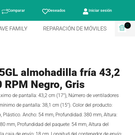
Comparar
Deseados
Iniciar sesión
0
AVE FAMILY
REPARACIÓN DE MÓVILES
GL almohadilla fría 43,2
0 RPM Negro, Gris
o de pantalla: 43,2 cm (17″), Número de ventiladores
mínimo de pantalla: 38,1 cm (15″). Color del producto:
o, Plástico. Ancho: 54 mm, Profundidad: 380 mm, Altura:
80 mm, Profundidad del paquete: 54 mm, Altura del
a caja de envío: 18 cm, Longitud del contenedor de envío: