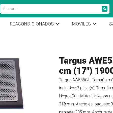
REACONDICIONADOS
MOVILES
S
Targus AWE55
cm (17″) 190
Targus AWE55GL. Tamaño máxim
incluidos: 2 pieza(s), Tamaño 
Negro, Gris, Material: Neopren
319 mm. Ancho del paquete: 3
paquete: 305 mm. Anchura de l