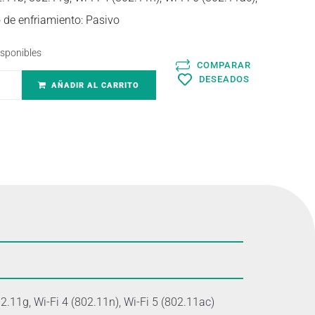
o de enfriamiento: Pasivo
isponibles
COMPARAR
DESEADOS
AÑADIR AL CARRITO
11g, Wi-Fi 4 (802.11n), Wi-Fi 5 (802.11ac)