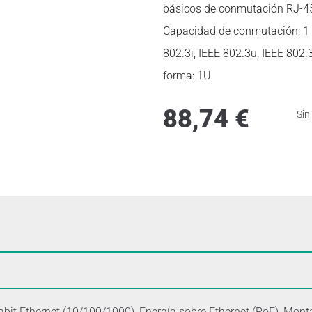
básicos de conmutación RJ-45 
Capacidad de conmutación: 1 G
802.3i, IEEE 802.3u, IEEE 802.
forma: 1U
88,74
€
Sin
it Ethernet (10/100/1000), Energía sobre Ethernet (PoE), Monta