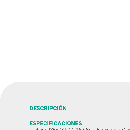
DESCRIPCIÓN
ESPECIFICACIONES
Lanberg RSFE-16P-2C-150, No administrado, Gigab