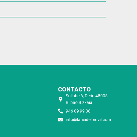
CONTACTO
Sollube 6, Derio 48005
Bilbao,Bizkaia
946 09 99 38
info@laucidelmovil.com