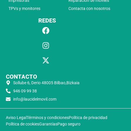
Impresoras
Reparación de moviles
TPVs y monitores
Contacta con nosotros
REDES
CONTACTO
Sollube 6, Derio 48005 Bilbao,Bizkaia
946 09 99 38
info@laucidelmovil.com
Aviso Legal
Términos y condiciones
Política de privacidad
Política de cookies
Garantías
Pago seguro