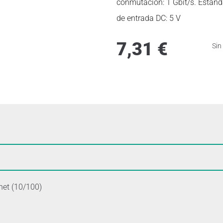
conmutación: 1 Gbit/s. Estánda
de entrada DC: 5 V
7,31
€
Sin
net (10/100)