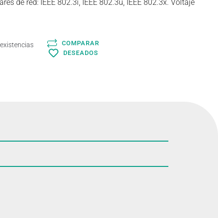
res de red: IEEE 802.3i, IEEE 802.3u, IEEE 802.3x. Voltaje
COMPARAR
 existencias
DESEADOS