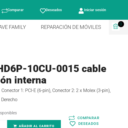
Comparar
Deseados
Iniciar sesión
0
AVE FAMILY
REPARACIÓN DE MÓVILES
HD6P-10CU-0015 cable
ón interna
nector 1: PCI-E (6-pin), Conector 2: 2 x Molex (3-pin),
: Derecho
isponibles
COMPARAR
DESEADOS
AÑADIR AL CARRITO