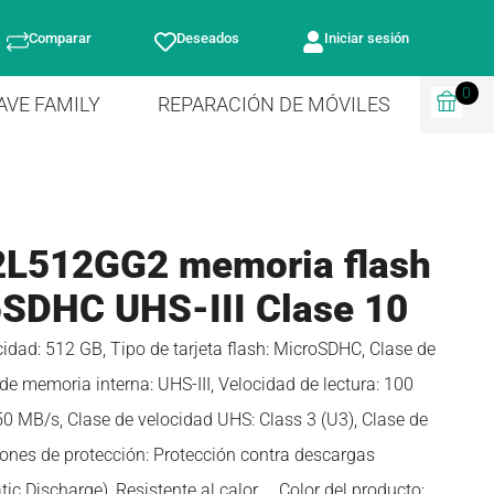
Comparar
Deseados
Iniciar sesión
0
AVE FAMILY
REPARACIÓN DE MÓVILES
2L512GG2 memoria flash
SDHC UHS-III Clase 10
ad: 512 GB, Tipo de tarjeta flash: MicroSDHC, Clase de
de memoria interna: UHS-III, Velocidad de lectura: 100
50 MB/s, Clase de velocidad UHS: Class 3 (U3), Clase de
iones de protección: Protección contra descargas
tic Discharge), Resistente al calor,…, Color del producto: