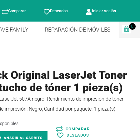
Comparar
Deseados
Iniciar sesión
0
AVE FAMILY
REPARACIÓN DE MÓVILES
k Original LaserJet Toner
tucho de tóner 1 pieza(s)
 LaserJet 507A negro. Rendimiento de impresión de tóner
e impresión: Negro, Cantidad por paquete: 1 pieza(s)
isponibles
COMPARAR
DESEADOS
AÑADIR AL CARRITO