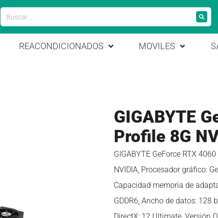
REACONDICIONADOS
MOVILES
S
GIGABYTE Ge
Profile 8G N
GIGABYTE GeForce RTX 4060 OC
NVIDIA, Procesador gráfico: G
Capacidad memoria de adaptad
GDDR6, Ancho de datos: 128 bi
DirectX: 12 Ultimate, Versión O