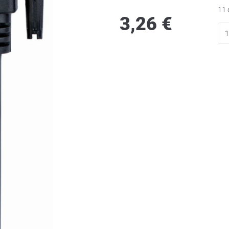
11 
3,26
€