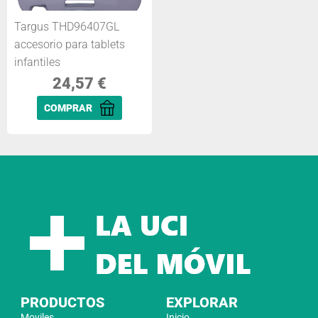
Targus THD96407GL
accesorio para tablets
infantiles
24,57
€
COMPRAR
PRODUCTOS
EXPLORAR
Moviles
Inicio