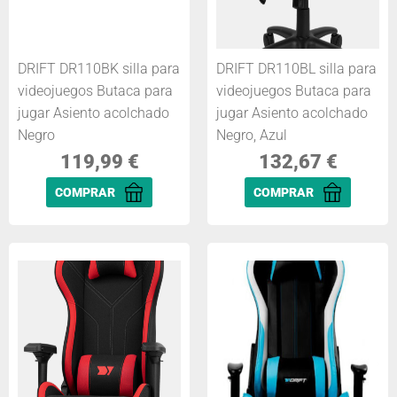
DRIFT DR110BK silla para
DRIFT DR110BL silla para
videojuegos Butaca para
videojuegos Butaca para
jugar Asiento acolchado
jugar Asiento acolchado
Negro
Negro, Azul
119,99
€
132,67
€
COMPRAR
COMPRAR