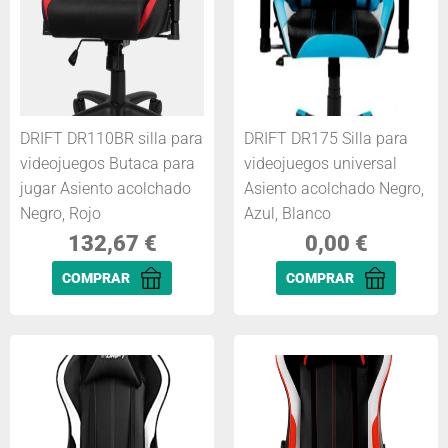
DRIFT DR110BR silla para
DRIFT DR175 Silla para
videojuegos Butaca para
videojuegos universal
jugar Asiento acolchado
Asiento acolchado Negro,
Negro, Rojo
Azul, Blanco
132,67
€
0,00
€
COMPRAR
COMPRAR