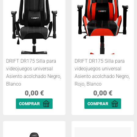
DRIFT DR175 Silla para
DRIFT DR175 Silla para
videojuegos universal
videojuegos universal
Asiento acolchado Negro,
Asiento acolchado Negro,
Blanco
Rojo, Blanco
0,00
€
0,00
€
COMPRAR
COMPRAR