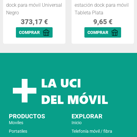
dock para móvil Universal
estación dock para móvil
Negro
Tableta Plata
373,17
€
9,65
€
COMPRAR
COMPRAR
PRODUCTOS
EXPLORAR
Moviles
Inicio
Portatiles
Telefonía móvil / fibra